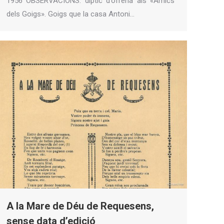
1956 OBSERVACIONS: díptic d’ofrena als «Amics
dels Goigs». Goigs que la casa Antoni…
A la Mare de Déu de Requesens,
sense data d’edició