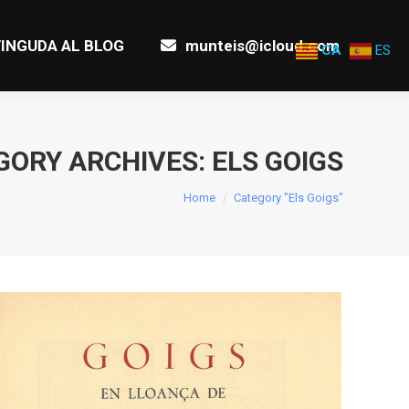
INGUDA AL BLOG
munteis@icloud.com
INGUDA AL BLOG
munteis@icloud.com
CA
ES
GORY ARCHIVES:
ELS GOIGS
You are here:
Home
Category "Els Goigs"