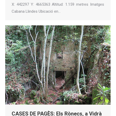
X: 442297 Y: 4665363 Altitud: 1.159 metres Imatges
Cabana Llindes Ubicació en…
CASES DE PAGÈS: Els Rònecs, a Vidrà