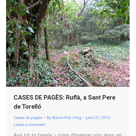
CASES DE PAGÈS: Ruflà, a Sant Pere
de Torelló
Cases de pagès
By
Antoni Prat i Puig
juliol 27, 2015
Leave a comment
Avui tot és fageda, i costa d’imaginar com devia ser