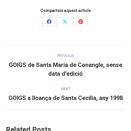
Comparteix aquest article
Share
Share
Share
on
on
on
Facebook
X
Pinterest
Post
PREVIOUS
navigation
GOIGS de Santa Maria de Conangle, sense
Previous
data d’edició
post:
NEXT
GOIGS a lloança de Santa Cecilia, any 1998
Next
post:
Related Posts