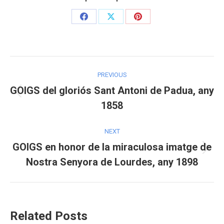
Share
Share
Share
on
on
on
Facebook
X
Pinterest
Post
PREVIOUS
navigation
GOIGS del gloriós Sant Antoni de Padua, any
Previous
1858
post:
NEXT
GOIGS en honor de la miraculosa imatge de
Next
Nostra Senyora de Lourdes, any 1898
post:
Related Posts