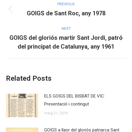
PREVIOUS
navigation
GOIGS de Sant Roc, any 1978
Previous
post:
NEXT
GOIGS del gloriós martir Sant Jordi, patró
Next
del principat de Catalunya, any 1961
post:
Related Posts
ELS GOIGS DEL BISBAT DE VIC:
Presentació i contingut
maig 21, 2016
GOIGS a llaor del gloriós patriarca Sant