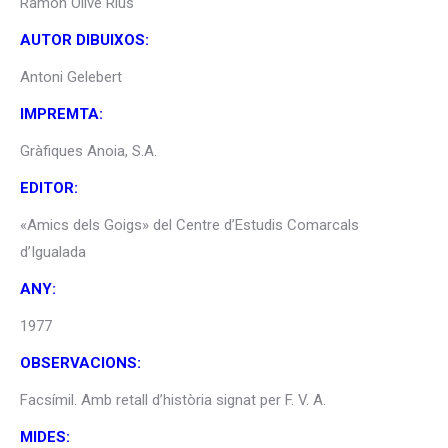
Ramon Olivé Rius
AUTOR DIBUIXOS:
Antoni Gelebert
IMPREMTA:
Gràfiques Anoia, S.A.
EDITOR:
«Amics dels Goigs» del Centre d’Estudis Comarcals
d’Igualada
ANY:
1977
OBSERVACIONS:
Facsímil. Amb retall d’història signat per F. V. A.
MIDES: