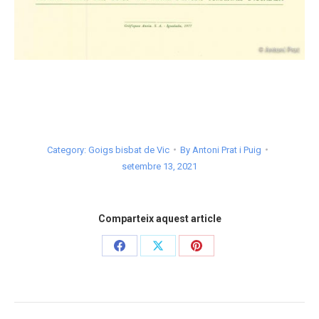
Category:
Goigs bisbat de Vic
By
Antoni Prat i Puig
setembre 13, 2021
Comparteix aquest article
Share
Share
Share
on
on
on
Facebook
X
Pinterest
Post