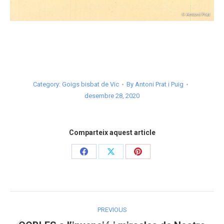
Category:
Goigs bisbat de Vic
By
Antoni Prat i Puig
desembre 28, 2020
Comparteix aquest article
Share
Share
Share
on
on
on
Facebook
X
Pinterest
Post
PREVIOUS
navigation