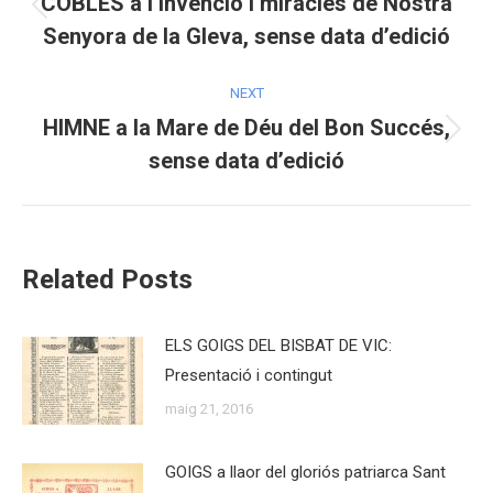
COBLES a l’invenció i miracles de Nostra
Previous
Senyora de la Gleva, sense data d’edició
post:
NEXT
HIMNE a la Mare de Déu del Bon Succés,
Next
sense data d’edició
post:
Related Posts
ELS GOIGS DEL BISBAT DE VIC:
Presentació i contingut
maig 21, 2016
GOIGS a llaor del gloriós patriarca Sant