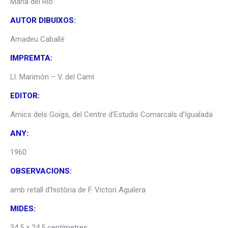
Maria del Rio
AUTOR DIBUIXOS:
Amadeu Caballé
IMPREMTA:
Ll. Marimón – V. del Camí
EDITOR:
Amics dels Goigs, del Centre d’Estudis Comarcals d’Igualada
ANY:
1960
OBSERVACIONS:
amb retall d’història de F. Victori Aguilera
MIDES:
34,5 x 24,5 centímetres