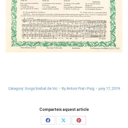
Category:
Goigs bisbat de Vic
By
Antoni Prat i Puig
juny 17, 2019
Comparteix aquest article
Share
Share
Share