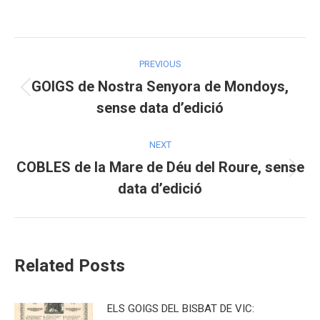
on
on
on
Facebook
X
Pinterest
Post
PREVIOUS
navigation
GOIGS de Nostra Senyora de Mondoys,
Previous
sense data d’edició
post:
NEXT
COBLES de la Mare de Déu del Roure, sense
Next
data d’edició
post:
Related Posts
ELS GOIGS DEL BISBAT DE VIC: