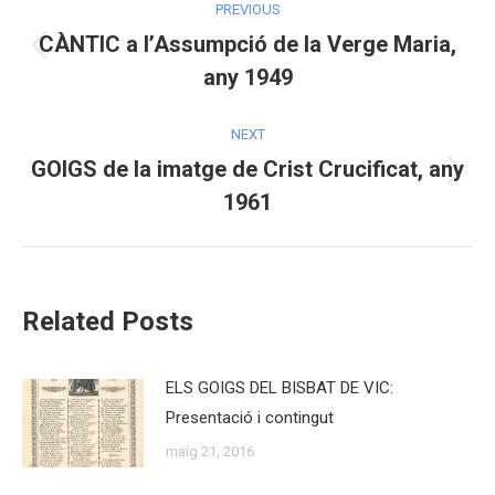
PREVIOUS
navigation
CÀNTIC a l’Assumpció de la Verge Maria,
Previous
any 1949
post:
NEXT
GOIGS de la imatge de Crist Crucificat, any
Next
1961
post:
Related Posts
ELS GOIGS DEL BISBAT DE VIC:
Presentació i contingut
maig 21, 2016