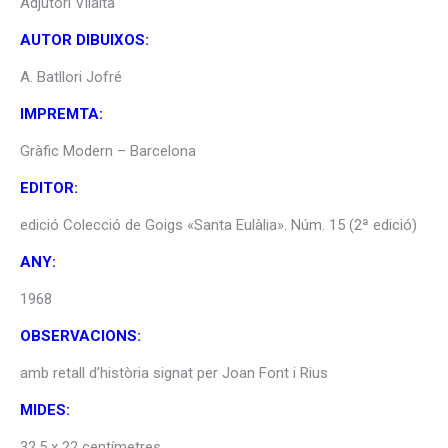
Adjutori Vilalta
AUTOR DIBUIXOS:
A. Batllori Jofré
IMPREMTA:
Gràfic Modern – Barcelona
EDITOR:
edició Colecció de Goigs «Santa Eulàlia». Núm. 15 (2ª edició)
ANY:
1968
OBSERVACIONS:
amb retall d’història signat per Joan Font i Rius
MIDES:
32,5 x 22 centímetres