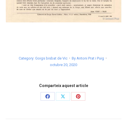
Category:
Goigs bisbat de Vic
By
Antoni Prat i Puig
octubre 20, 2020
Comparteix aquest article
Share
Share
Share
on
on
on
Facebook
X
Pinterest
Post