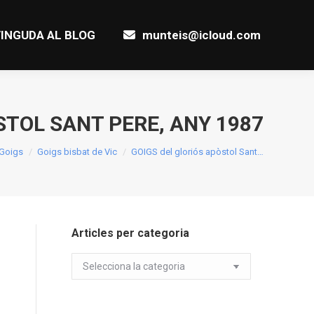
INGUDA AL BLOG
munteis@icloud.com
STOL SANT PERE, ANY 1987
e:
 Goigs
Goigs bisbat de Vic
GOIGS del gloriós apòstol Sant…
Articles per categoria
Articles
per
categoria