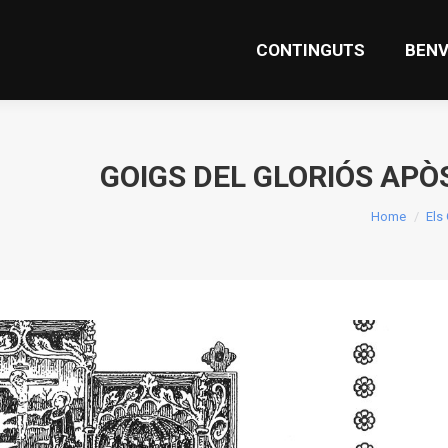
CONTINGUTS
BENV
GOIGS DEL GLORIÓS APÒ
You are her
Home
Els