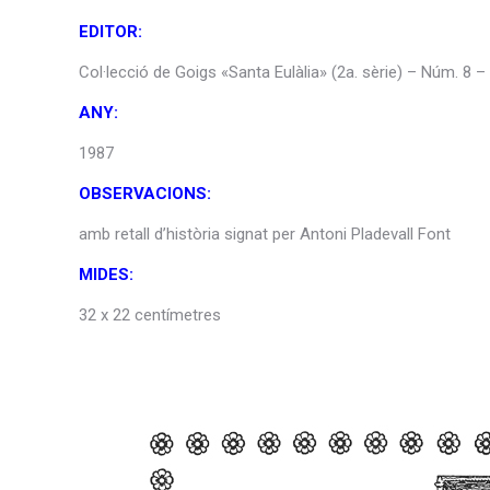
EDITOR:
Col·lecció de Goigs «Santa Eulàlia» (2a. sèrie) – Núm. 8 
ANY:
1987
OBSERVACIONS:
amb retall d’història signat per Antoni Pladevall Font
MIDES:
32 x 22 centímetres