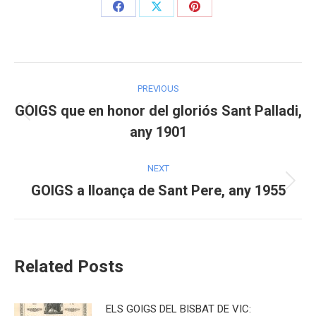
Share
Share
Share
on
on
on
Facebook
X
Pinterest
Post
PREVIOUS
navigation
GOIGS que en honor del gloriós Sant Palladi,
Previous
any 1901
post:
NEXT
GOIGS a lloança de Sant Pere, any 1955
Next
post:
Related Posts
ELS GOIGS DEL BISBAT DE VIC: