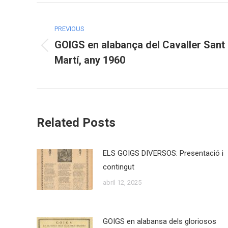
Post
navigation
PREVIOUS
GOIGS en alabança del Cavaller Sant
Previous
Martí, any 1960
post:
Related Posts
ELS GOIGS DIVERSOS: Presentació i
contingut
abril 12, 2025
GOIGS en alabansa dels gloriosos