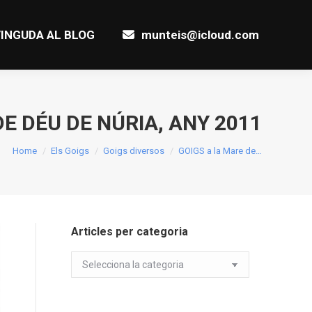
INGUDA AL BLOG
munteis@icloud.com
DE DÉU DE NÚRIA, ANY 2011
You are here:
Home
Els Goigs
Goigs diversos
GOIGS a la Mare de…
Articles per categoria
Articles
per
categoria