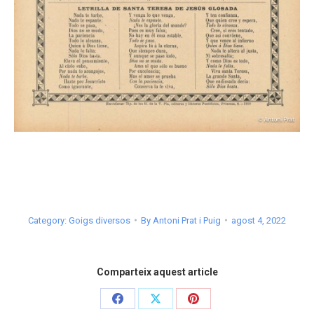
Category:
Goigs diversos
By
Antoni Prat i Puig
agost 4, 2022
Comparteix aquest article
Share
Share
Share