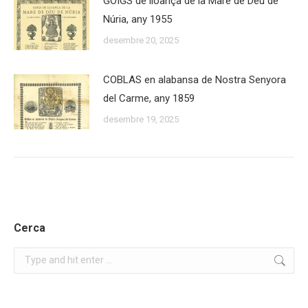
GOIGS de lloança de la Mare de Déu de
Núria, any 1955
desembre 20, 2025
COBLAS en alabansa de Nostra Senyora
del Carme, any 1859
desembre 19, 2025
Cerca
Search: