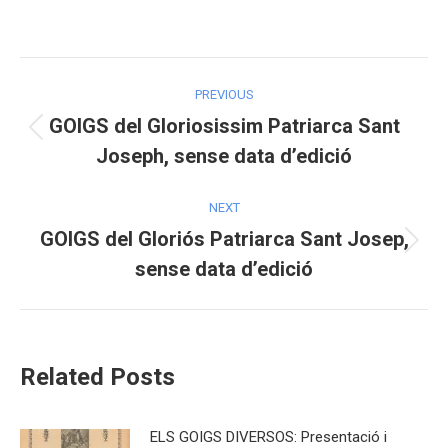
on
on
on
Facebook
X
Pinterest
Post
PREVIOUS
navigation
GOIGS del Gloriosissim Patriarca Sant
Previous
Joseph, sense data d’edició
post:
NEXT
GOIGS del Gloriós Patriarca Sant Josep,
Next
sense data d’edició
post:
Related Posts
ELS GOIGS DIVERSOS: Presentació i