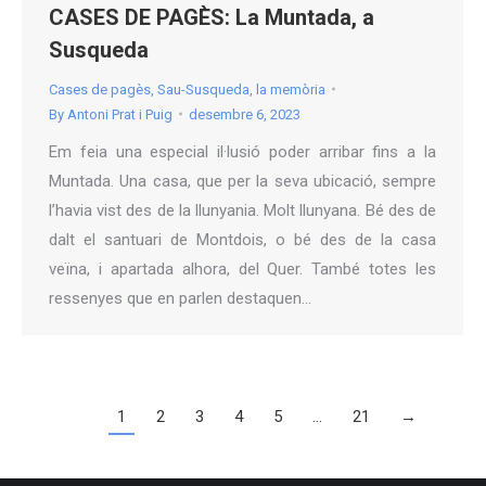
CASES DE PAGÈS: La Muntada, a
Susqueda
Cases de pagès
,
Sau-Susqueda, la memòria
By
Antoni Prat i Puig
desembre 6, 2023
Em feia una especial il·lusió poder arribar fins a la
Muntada. Una casa, que per la seva ubicació, sempre
l’havia vist des de la llunyania. Molt llunyana. Bé des de
dalt el santuari de Montdois, o bé des de la casa
veïna, i apartada alhora, del Quer. També totes les
ressenyes que en parlen destaquen…
1
2
3
4
5
…
21
→