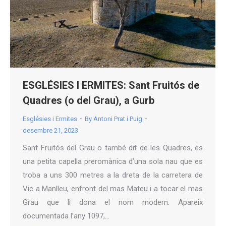
ESGLÉSIES I ERMITES: Sant Fruitós de
Quadres (o del Grau), a Gurb
Esglésies i Ermites
By
Antoni Prat i Puig
desembre 21, 2023
Sant Fruitós del Grau o també dit de les Quadres, és
una petita capella preromànica d’una sola nau que es
troba a uns 300 metres a la dreta de la carretera de
Vic a Manlleu, enfront del mas Mateu i a tocar el mas
Grau que li dona el nom modern. Apareix
documentada l’any 1097,…