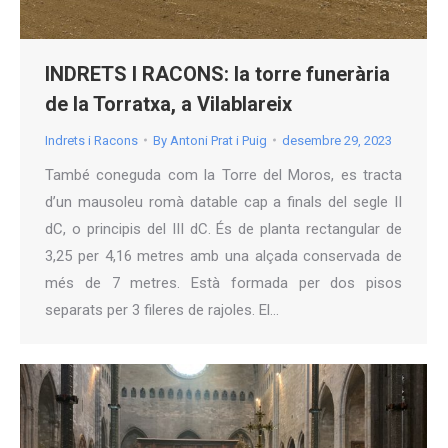
INDRETS I RACONS: la torre funerària
de la Torratxa, a Vilablareix
Indrets i Racons
By
Antoni Prat i Puig
desembre 29, 2023
També coneguda com la Torre del Moros, es tracta
d’un mausoleu romà datable cap a finals del segle II
dC, o principis del III dC. És de planta rectangular de
3,25 per 4,16 metres amb una alçada conservada de
més de 7 metres. Està formada per dos pisos
separats per 3 fileres de rajoles. El…