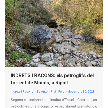
INDRETS I RACONS: els petròglifs del
torrent de Moiols, a Ripoll
Indrets i Racons
By
Antoni Prat i Puig
desembre 30, 2023
Segons el diccionari de l’Institut d’Estudis Catalans, un
petròglif és una inscripció, especialment prehistòrica,