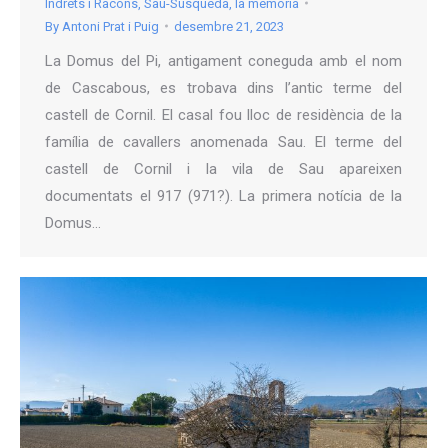
Indrets i Racons
,
Sau-Susqueda, la memòria
By
Antoni Prat i Puig
desembre 21, 2023
La Domus del Pi, antigament coneguda amb el nom
de Cascabous, es trobava dins l’antic terme del
castell de Cornil. El casal fou lloc de residència de la
família de cavallers anomenada Sau. El terme del
castell de Cornil i la vila de Sau apareixen
documentats el 917 (971?). La primera notícia de la
Domus…