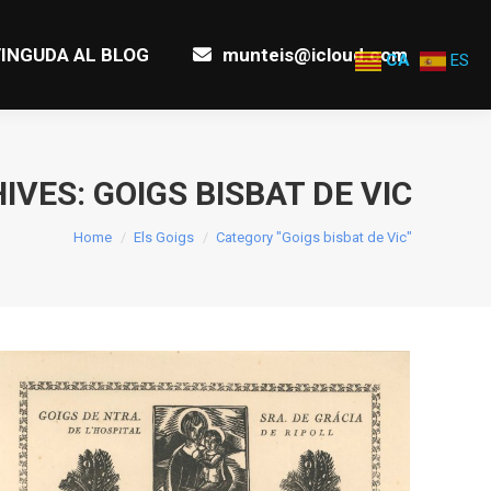
INGUDA AL BLOG
munteis@icloud.com
INGUDA AL BLOG
munteis@icloud.com
CA
ES
IVES:
GOIGS BISBAT DE VIC
You are here:
Home
Els Goigs
Category "Goigs bisbat de Vic"