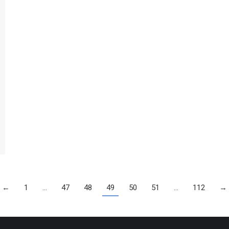
←
1
…
47
48
49
50
51
…
112
→