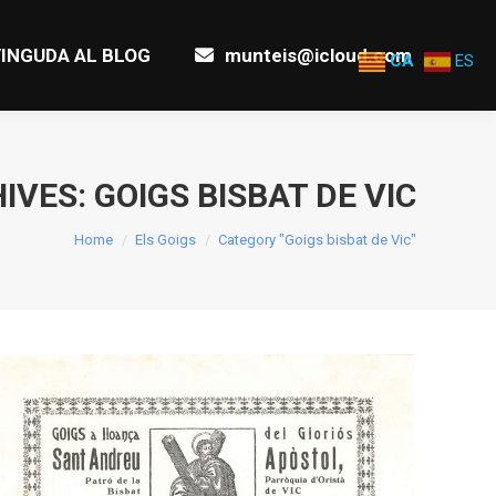
INGUDA AL BLOG
munteis@icloud.com
INGUDA AL BLOG
munteis@icloud.com
CA
ES
IVES:
GOIGS BISBAT DE VIC
You are here:
Home
Els Goigs
Category "Goigs bisbat de Vic"