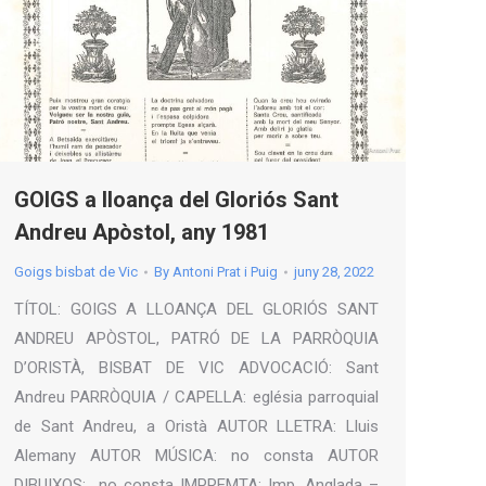
GOIGS a lloança del Gloriós Sant
Andreu Apòstol, any 1981
Goigs bisbat de Vic
By
Antoni Prat i Puig
juny 28, 2022
TÍTOL: GOIGS A LLOANÇA DEL GLORIÓS SANT
ANDREU APÒSTOL, PATRÓ DE LA PARRÒQUIA
D’ORISTÀ, BISBAT DE VIC ADVOCACIÓ: Sant
Andreu PARRÒQUIA / CAPELLA: eglésia parroquial
de Sant Andreu, a Oristà AUTOR LLETRA: Lluis
Alemany AUTOR MÚSICA: no consta AUTOR
DIBUIXOS: no consta IMPREMTA: Imp. Anglada –