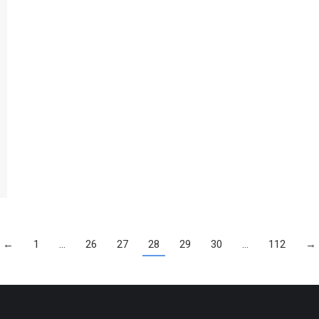
←
1
…
26
27
28
29
30
…
112
→