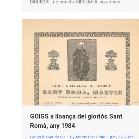
DIBUIXOS: no consta IMPREMTA: no consta…
GOIGS a lloança del gloriós Sant
Romà, any 1984
Goigs bisbat de Vic
By
Antoni Prat i Puig
juny 26, 2022