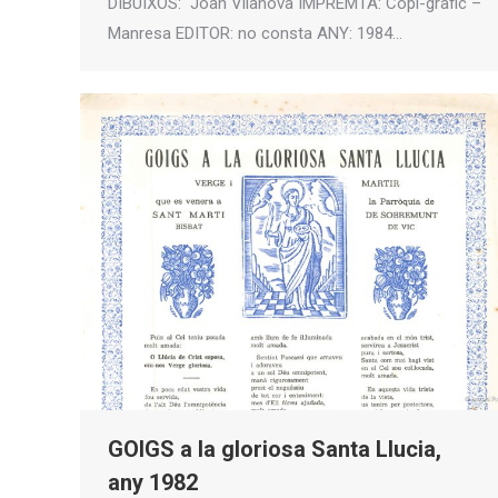
DIBUIXOS: Joan Vilanova IMPREMTA: Copi-gràfic –
Manresa EDITOR: no consta ANY: 1984…
GOIGS a la gloriosa Santa Llucia,
any 1982