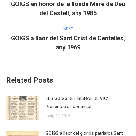
navigation
GOIGS en honor de la lloada Mare de Déu
Previous
del Castell, any 1985
post:
NEXT
GOIGS a llaor del Sant Crist de Centelles,
Next
any 1969
post:
Related Posts
ELS GOIGS DEL BISBAT DE VIC:
Presentació i contingut
maig 21, 2016
GOIGS a llaor del gloriós patriarca Sant