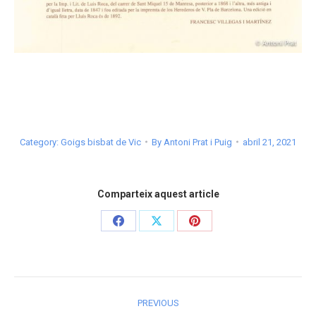
Category:
Goigs bisbat de Vic
By
Antoni Prat i Puig
abril 21, 2021
Comparteix aquest article
Share
Share
Share
on
on
on
Facebook
X
Pinterest
Post
PREVIOUS