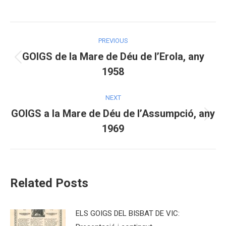
on
on
on
Facebook
X
Pinterest
Post
PREVIOUS
navigation
GOIGS de la Mare de Déu de l’Erola, any
Previous
1958
post:
NEXT
GOIGS a la Mare de Déu de l’Assumpció, any
Next
1969
post:
Related Posts
ELS GOIGS DEL BISBAT DE VIC: