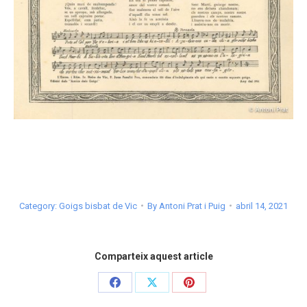
Category:
Goigs bisbat de Vic
By
Antoni Prat i Puig
abril 14, 2021
Comparteix aquest article
Share
Share
Share