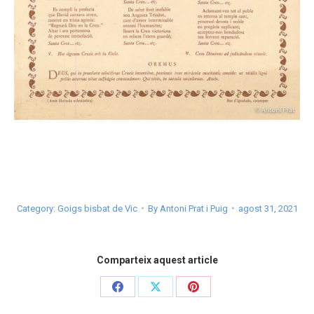
Category:
Goigs bisbat de Vic
By
Antoni Prat i Puig
agost 31, 2021
Comparteix aquest article
Share
Share
Share