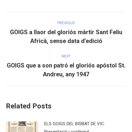
on
on
on
Facebook
X
Pinterest
Post
PREVIOUS
navigation
GOIGS a llaor del gloriós màrtir Sant Feliu
Previous
Africà, sense data d’edició
post:
NEXT
GOIGS que a son patró el gloriós apóstol St.
Next
Andreu, any 1947
post:
Related Posts
ELS GOIGS DEL BISBAT DE VIC:
Presentació i contingut