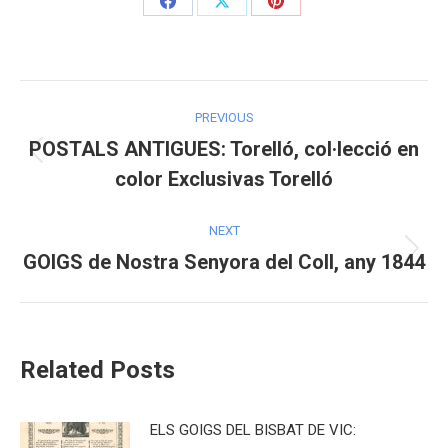
Share
Share
Share
on
on
on
Facebook
X
Pinterest
Post
PREVIOUS
navigation
POSTALS ANTIGUES: Torelló, col·lecció en
Previous
color Exclusivas Torelló
post:
NEXT
GOIGS de Nostra Senyora del Coll, any 1844
Next
post:
Related Posts
ELS GOIGS DEL BISBAT DE VIC: