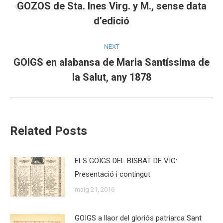
navigation
GOZOS de Sta. Ines Virg. y M., sense data
Previous
d’edició
post:
NEXT
GOIGS en alabansa de Maria Santíssima de
Next
la Salut, any 1878
post:
Related Posts
ELS GOIGS DEL BISBAT DE VIC:
Presentació i contingut
maig 21, 2016
GOIGS a llaor del gloriós patriarca Sant