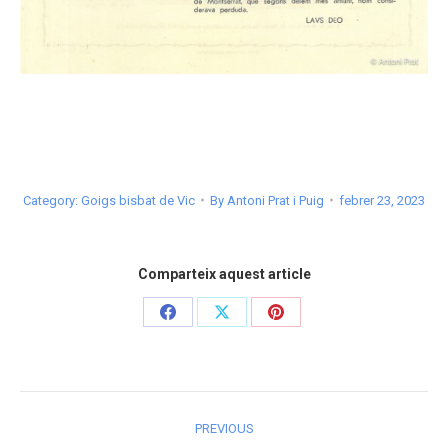
Category:
Goigs bisbat de Vic
By
Antoni Prat i Puig
febrer 23, 2023
Comparteix aquest article
Share
Share
Share
on
on
on
Facebook
X
Pinterest
Post
PREVIOUS