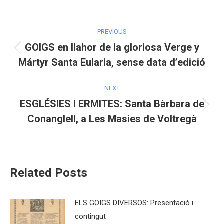
Facebook
X
Pinterest
Post
PREVIOUS
navigation
GOIGS en llahor de la gloriosa Verge y
Previous
Mártyr Santa Eularia, sense data d’edició
post:
NEXT
ESGLÉSIES I ERMITES: Santa Bàrbara de
Next
Conanglell, a Les Masies de Voltregà
post:
Related Posts
ELS GOIGS DIVERSOS: Presentació i
contingut