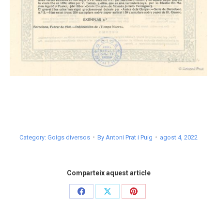
Category:
Goigs diversos
By
Antoni Prat i Puig
agost 4, 2022
Comparteix aquest article
Share
Share
Share
on
on
on