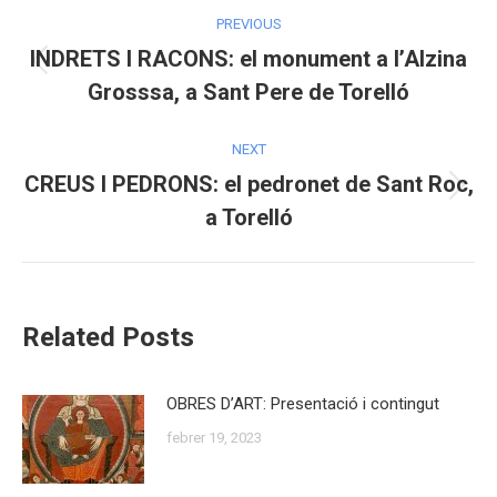
Post
PREVIOUS
navigation
INDRETS I RACONS: el monument a l’Alzina
Previous
Grosssa, a Sant Pere de Torelló
post:
NEXT
CREUS I PEDRONS: el pedronet de Sant Roc,
Next
a Torelló
post:
Related Posts
OBRES D’ART: Presentació i contingut
febrer 19, 2023