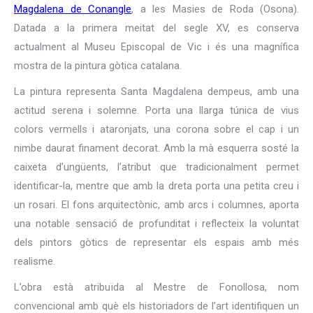
Magdalena de Conangle
, a les Masies de Roda (Osona).
Datada a la primera meitat del segle XV, es conserva
actualment al Museu Episcopal de Vic i és una magnífica
mostra de la pintura gòtica catalana.
La pintura representa Santa Magdalena dempeus, amb una
actitud serena i solemne. Porta una llarga túnica de vius
colors vermells i ataronjats, una corona sobre el cap i un
nimbe daurat finament decorat. Amb la mà esquerra sosté la
caixeta d’ungüents, l’atribut que tradicionalment permet
identificar-la, mentre que amb la dreta porta una petita creu i
un rosari. El fons arquitectònic, amb arcs i columnes, aporta
una notable sensació de profunditat i reflecteix la voluntat
dels pintors gòtics de representar els espais amb més
realisme.
L’obra està atribuïda al Mestre de Fonollosa, nom
convencional amb què els historiadors de l’art identifiquen un