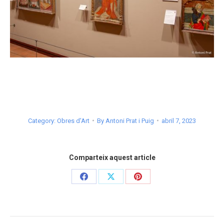
Category:
Obres d'Art
By
Antoni Prat i Puig
abril 7, 2023
Comparteix aquest article
Share
Share
Share
on
on
on
Facebook
X
Pinterest