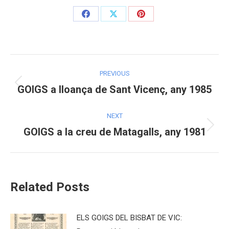
Share
Share
Share
on
on
on
Facebook
X
Pinterest
Post
PREVIOUS
navigation
GOIGS a lloança de Sant Vicenç, any 1985
Previous
post:
NEXT
GOIGS a la creu de Matagalls, any 1981
Next
post:
Related Posts
ELS GOIGS DEL BISBAT DE VIC: