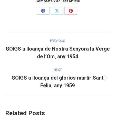
Comparteix aquest article
Share
Share
Share
on
on
on
Facebook
X
Pinterest
Post
PREVIOUS
navigation
GOIGS a lloança de Nostra Senyora la Verge
Previous
de l’Om, any 1954
post:
NEXT
GOIGS a lloança del glorios martir Sant
Next
Feliu, any 1959
post:
Related Posts