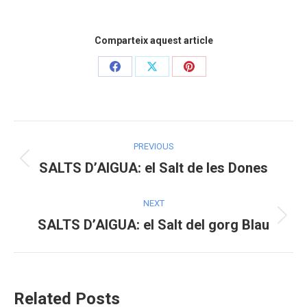
Comparteix aquest article
Share
Share
Share
on
on
on
Facebook
X
Pinterest
Post
PREVIOUS
navigation
SALTS D’AIGUA: el Salt de les Dones
Previous
post:
NEXT
SALTS D’AIGUA: el Salt del gorg Blau
Next
post:
Related Posts