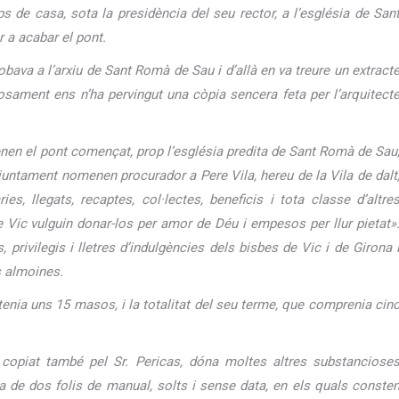
 de casa, sota la presidència del seu rector, a l’església de San
 a acabar el pont.
obava a l’arxiu de Sant Romà de Sau i d’allà en va treure un extract
rtosament ens n’ha pervingut una còpia sencera feta per l’arquitect
nen el pont començat, prop l’església predita de Sant Romà de Sau
njuntament nomenen procurador a Pere Vila, hereu de la Vila de dalt
es, llegats, recaptes, col·lectes, beneficis i tota classe d’altre
de Vic vulguin donar-los per amor de Déu i empesos per llur pietat»
privilegis i lletres d’indulgències dels bisbes de Vic i de Girona 
os almoines.
enia uns 15 masos, i la totalitat del seu terme, que comprenia cin
 copiat també pel Sr. Pericas, dóna moltes altres substanciose
a de dos folis de manual, solts i sense data, en els quals conste