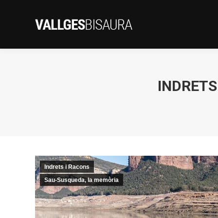
INDRETS
Indrets i Racons
Sau-Susqueda, la memòria