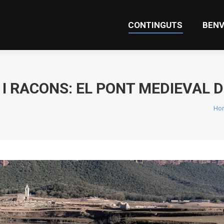
CONTINGUTS
BENV
CONTINGUTS
BENV
 I RACONS: EL PONT MEDIEVAL D
You
Ho