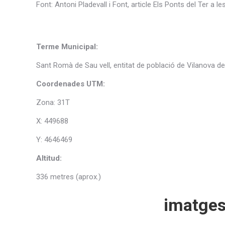
Font: Antoni Pladevall i Font, article Els Ponts del Ter a le
Terme Municipal:
Sant Romà de Sau vell, entitat de població de Vilanova d
Coordenades UTM:
Zona: 31T
X: 449688
Y: 4646469
Altitud:
336 metres (aprox.)
imatge