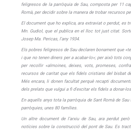
feligresos de la parròquia de Sau, composta per 11 caps
Romà, per decidir sobre la manera de trobar recursos per
El document que ho explica, ara extraviat o perdut, es tr
Mn. Gudiol, que el publica en el lloc tot just citat. So
Josep Ma. Pericas, l’any 1934.
Els pobres feligresos de Sau declaren bonament que «te
i que no tenen diners per a acabar-lo»; per això tots co
per recollir «almoines, deixes, vots, promeses, confrari
recursos de caritat que els fidels cristians del bisbat 
Més encara, li donen facultat perquè recapti documents, 
dels prelats que vulgui a fi d’excitar els fidels a donar-l
En aquells anys tota la parròquia de Sant Romà de Sau t
parròquies, unes 80 famílies.
Un altre document de l’arxiu de Sau, ara perdut però
notícies sobre la construcció del pont de Sau. Es tract