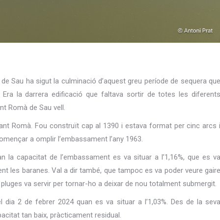
al de Sau ha sigut la culminació d’aquest greu període de sequera qu
ra la darrera edificació que faltava sortir de totes les diferent
nt Romà de Sau vell.
nt Romà. Fou construït cap al 1390 i estava format per cinc arcs 
 començar a omplir l’embassament l’any 1963.
n la capacitat de l’embassament es va situar a l’1,16%, que es v
nt les baranes. Val a dir també, que tampoc es va poder veure gair
e pluges va servir per tornar-ho a deixar de nou totalment submergit.
el dia 2 de febrer 2024 quan es va situar a l’1,03%. Des de la sev
pacitat tan baix, pràcticament residual.