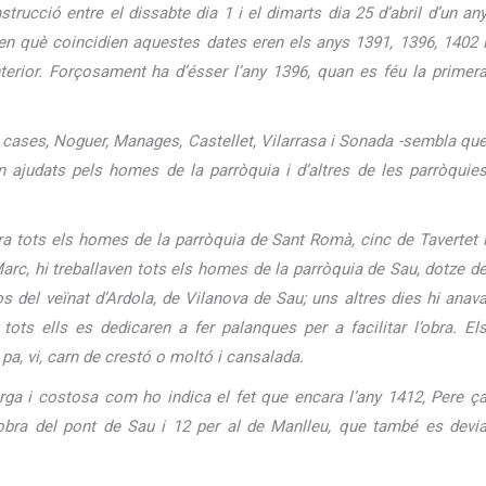
rucció entre el dissabte dia 1 i el dimarts dia 25 d’abril d’un an
en què coincidien aquestes dates eren els anys 1391, 1396, 1402 
rior. Forçosament ha d’ésser l’any 1396, quan es féu la primer
 cases, Noguer, Manages, Castellet, Vilarrasa i Sonada -sembla qu
n ajudats pels homes de la parròquia i d’altres de les parròquie
bra tots els homes de la parròquia de Sant Romà, cinc de Tavertet 
Marc, hi treballaven tots els homes de la parròquia de Sau, dotze d
 del veïnat d’Ardola, de Vilanova de Sau; uns altres dies hi anav
 tots ells es dedicaren a fer palanques per a facilitar l’obra. El
 pa, vi, carn de crestó o moltó i cansalada.
rga i costosa com ho indica el fet que encara l’any 1412, Pere ç
l’obra del pont de Sau i 12 per al de Manlleu, que també es devi