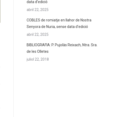
data d’edició
abril 22, 2025
COBLES de romiatje en llahor de Nostra
Senyora de Nuria, sense data d’edició
abril 22, 2025
e
BIBLIOGRAFIA: P. Pujolàs Reixach, Ntra. Sra.
s
de les Olletes
juliol 22, 2018
i
a
e
a