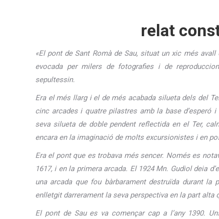
relat cons
«El pont de Sant Romà de Sau, situat un xic més avall q
evocada per milers de fotografies i de reproduccio
sepultessin.
Era el més llarg i el de més acabada silueta dels del Te
cinc arcades i quatre pilastres amb la base d’esperó i 
seva silueta de doble pendent reflectida en el Ter, cal
encara en la imaginació de molts excursionistes i en po
Era el pont que es trobava més sencer. Només es notav
1617, i en la primera arcada. El 1924 Mn. Gudiol deia 
una arcada que fou bàrbarament destruïda durant la pr
enlletgit darrerament la seva perspectiva en la part alta
El pont de Sau es va començar cap a l’any 1390. Uns 