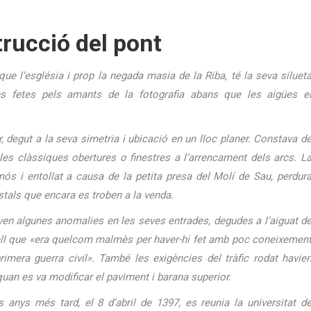
trucció del pont
ue l’església i prop la negada masia de la Riba, té la seva siluet
ns fetes pels amants de la fotografia abans que les aigües e
r, degut a la seva simetria i ubicació en un lloc planer. Constava d
les clàssiques obertures o finestres a l’arrencament dels arcs. L
mós i entollat a causa de la petita presa del Molí de Sau, perdur
stals que encara es troben a la venda.
en algunes anomalies en les seves entrades, degudes a l’aiguat d
d’ell que «era quelcom malmès per haver-hi fet amb poc coneixemen
imera guerra civil». També les exigències del tràfic rodat havie
 quan es va modificar el paviment i barana superior.
anys més tard, el 8 d’abril de 1397, es reunia la universitat d