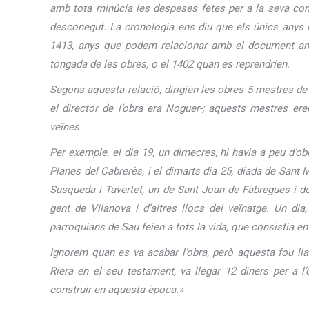
amb tota minúcia les despeses fetes per a la seva const
desconegut. La cronologia ens diu que els únics anys 
1413, anys que podem relacionar amb el document ante
tongada de les obres, o el 1402 quan es reprendrien.
Segons aquesta relació, dirigien les obres 5 mestres de
el director de l’obra era Noguer-; aquests mestres ere
veïnes.
Per exemple, el dia 19, un dimecres, hi havia a peu d’o
Planes del Cabrerès, i el dimarts dia 25, diada de Sant 
Susqueda i Tavertet, un de Sant Joan de Fàbregues i dos
gent de Vilanova i d’altres llocs del veïnatge. Un dia,
parroquians de Sau feien a tots la vida, que consistia en
Ignorem quan es va acabar l’obra, però aquesta fou lla
Riera en el seu testament, va llegar 12 diners per a 
construir en aquesta època.»