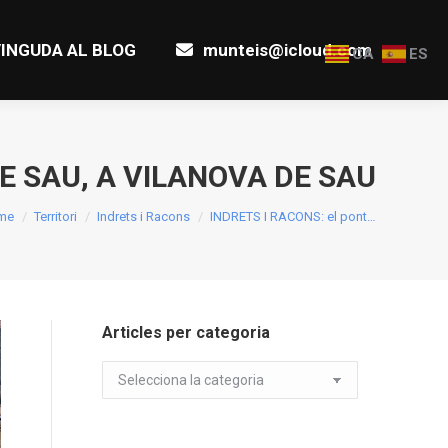
INGUDA AL BLOG
munteis@icloud.com
INGUDA AL BLOG
munteis@icloud.com
CA
ES
E SAU, A VILANOVA DE SAU
 are here:
me
Territori
Indrets i Racons
INDRETS I RACONS: el pont…
Articles per categoria
Articles
per
categoria