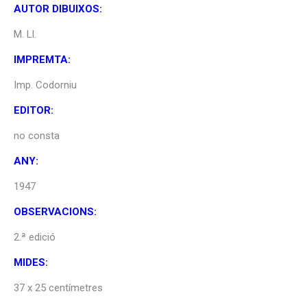
AUTOR DIBUIXOS:
M. Ll.
IMPREMTA:
Imp. Codorniu
EDITOR:
no consta
ANY:
1947
OBSERVACIONS:
2.ª edició
MIDES:
37 x 25 centímetres