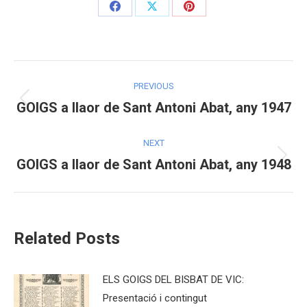
Share
Share
Share
on
on
on
Facebook
X
Pinterest
Post
PREVIOUS
navigation
GOIGS a llaor de Sant Antoni Abat, any 1947
Previous
post:
NEXT
GOIGS a llaor de Sant Antoni Abat, any 1948
Next
post:
Related Posts
ELS GOIGS DEL BISBAT DE VIC:
Presentació i contingut