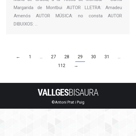
Margarida de Montbui AUTOR LLETRA: Amadeu
Amenós AUTOR MÚSICA: no consta AUTOR
DIBUIXOS: …
←
1
…
27
28
29
30
31
…
112
→
©Antoni Prat i Puig