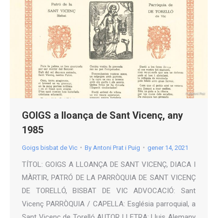
GOIGS a lloança de Sant Vicenç, any
1985
Goigs bisbat de Vic
By
Antoni Prat i Puig
gener 14, 2021
TÍTOL: GOIGS A LLOANÇA DE SANT VICENÇ, DIACA I
MÀRTIR, PATRÓ DE LA PARRÒQUIA DE SANT VICENÇ
DE TORELLÓ, BISBAT DE VIC ADVOCACIÓ: Sant
Vicenç PARRÒQUIA / CAPELLA: Església parroquial, a
Sant Vicenç de Torelló AUTOR LLETRA: Lluis Alemany